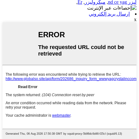
ليزر nd ce yag
,
ميكروليزر
,
Er
,
إرسال بريد إلكتروني
x