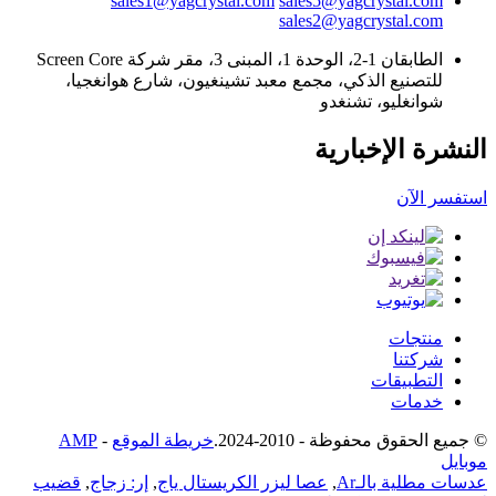
sales1@yagcrystal.com
sales5@yagcrystal.com
sales2@yagcrystal.com
الطابقان 1-2، الوحدة 1، المبنى 3، مقر شركة Screen Core
للتصنيع الذكي، مجمع معبد تشينغيون، شارع هوانغجيا،
شوانغليو، تشنغدو
النشرة الإخبارية
استفسر الآن
منتجات
شركتنا
التطبيقات
خدمات
© جميع الحقوق محفوظة - 2010-2024.
خريطة الموقع
-
AMP
موبايل
عدسات مطلية بالـAr
,
عصا ليزر الكريستال ياج
,
إر: زجاج
,
قضيب