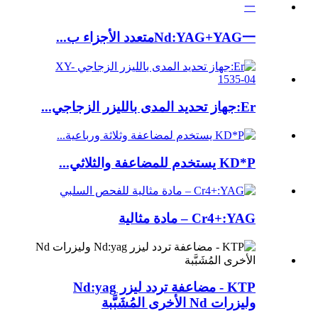
Nd:YAG+YAG一متعدد الأجزاء ب...
Er:جهاز تحديد المدى بالليزر الزجاجي...
KD*P يستخدم للمضاعفة والثلاثي...
Cr4+:YAG – مادة مثالية
KTP - مضاعفة تردد ليزر Nd:yag
وليزرات Nd الأخرى المُشَبَّبة