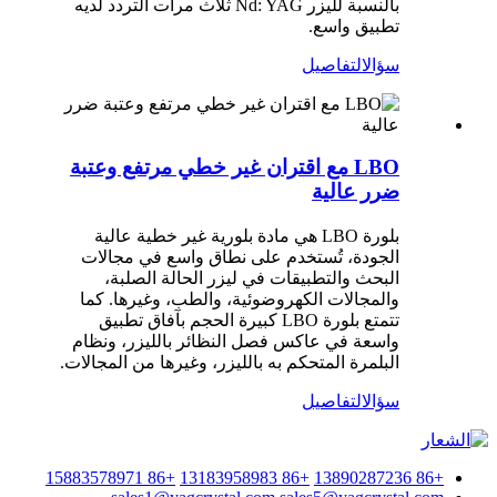
بالنسبة لليزر Nd: YAG ثلاث مرات التردد لديه
تطبيق واسع.
سؤال
التفاصيل
LBO مع اقتران غير خطي مرتفع وعتبة
ضرر عالية
بلورة LBO هي مادة بلورية غير خطية عالية
الجودة، تُستخدم على نطاق واسع في مجالات
البحث والتطبيقات في ليزر الحالة الصلبة،
والمجالات الكهروضوئية، والطب، وغيرها. كما
تتمتع بلورة LBO كبيرة الحجم بآفاق تطبيق
واسعة في عاكس فصل النظائر بالليزر، ونظام
البلمرة المتحكم به بالليزر، وغيرها من المجالات.
سؤال
التفاصيل
+86 15883578971
+86 13183958983
+86 13890287236