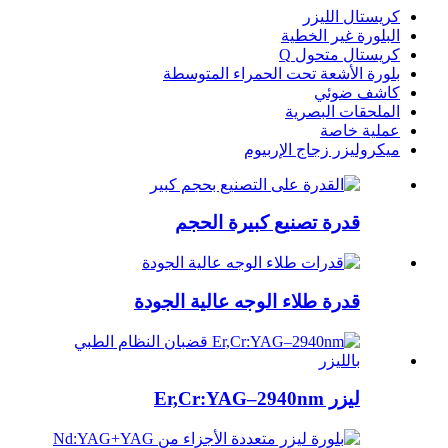
كريستال الليزر
البلورة غير الخطية
كريستال متحول Q
بلورة الأشعة تحت الحمراء المتوسطة
كاشف ضوئي
الملحقات البصرية
عملية خاصة
ميكروليزر زجاج الإربيوم
قدرة تصنيع كبيرة الحجم
قدرة طلاء الوجه عالية الجودة
ليزر Er,Cr:YAG–2940nm