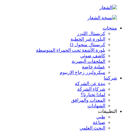
منتجات
كريستال الليزر
البلورة غير الخطية
كريستال متحول Q
بلورة الأشعة تحت الحمراء المتوسطة
كاشف ضوئي
الملحقات البصرية
عملية خاصة
ميكروليزر زجاج الإربيوم
شركتنا
نبذة عن الشركة
شركاء الشركة
لماذا تختارنا؟
المعدات والمرافق
الشهادات
التطبيقات
طبي
صناعة
البحث العلمي