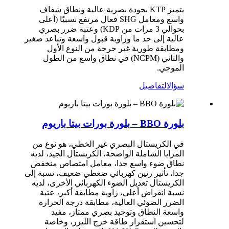
يتميز KTP بجودة بصرية عالية ونطاق شفاف
واسع ومعامل SHG فعال مرتفع نسبيًا (أعلى
بحوالي 3 مرات من KDP) وعتبة ضرر بصري
عالية إلى حد ما وزاوية قبول واسعة وتباعد صغير
ومطابقة طورية غير حرجة من النوع الأول
والثاني (NCPM) في نطاق واسع من الطول
الموجي.
سؤال
التفاصيل
بلورة BBO – بلورة بورات بيتا باريوم
في الكريستال البصري غير الخطي، هو نوع من
المزايا الشاملة الواضحة، الكريستال الجيد، لديه
نطاق ضوء واسع جدا، معامل امتصاص منخفض
جدا، تأثير رنين كهربائي ضغطي ضعيف، نسبة إلى
الكريستال تعديل الضوء الكهربائي الأخرى، لديه
نسبة انقراض أعلى، زاوية مطابقة أكبر، عتبة
الضرر الضوئي العالية، مطابقة درجة الحرارة
واسعة النطاق وتوحيد بصري ممتاز، مفيد
لتحسين استقرار طاقة خرج الليزر، وخاصة