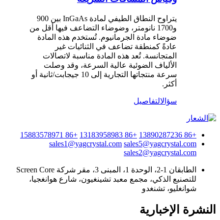
يتراوح النطاق الطيفي لمادة InGaAs بين 900
و1700 نانومتر، وضوضاء التضاعف فيها أقل من
ضوضاء مادة الجرمانيوم. تُستخدم هذه المادة
عادةً كمنطقة تضاعف في الثنائيات غير
المتجانسة. تُعد هذه المادة مناسبة لاتصالات
الألياف الضوئية عالية السرعة، وقد وصلت
سرعة منتجاتها التجارية إلى 10 جيجابت/ثانية أو
أكثر.
سؤال
التفاصيل
+86 15883578971
+86 13183958983
+86 13890287236
sales1@yagcrystal.com
sales5@yagcrystal.com
sales2@yagcrystal.com
الطابقان 1-2، الوحدة 1، المبنى 3، مقر شركة Screen Core
للتصنيع الذكي، مجمع معبد تشينغيون، شارع هوانغجيا،
شوانغليو، تشنغدو
النشرة الإخبارية