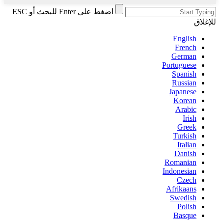
اضغط على Enter للبحث أو ESC
للإغلاق
English
French
German
Portuguese
Spanish
Russian
Japanese
Korean
Arabic
Irish
Greek
Turkish
Italian
Danish
Romanian
Indonesian
Czech
Afrikaans
Swedish
Polish
Basque