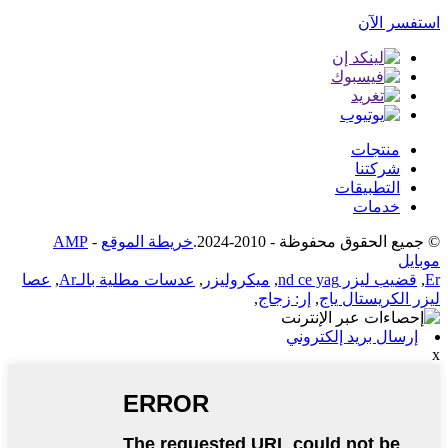
استفسر الآن
منتجات
شركتنا
التطبيقات
خدمات
© جميع الحقوق محفوظة - 2010-2024.
خريطة الموقع
-
AMP
موبايل
Er
,
قضيب ليزر nd ce yag
,
ميكروليزر
,
عدسات مطلية بالـAr
,
عصا
ليزر الكريستال ياج
,
إر: زجاج
,
إرسال بريد إلكتروني
x