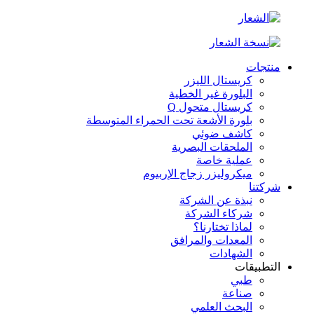
منتجات
كريستال الليزر
البلورة غير الخطية
كريستال متحول Q
بلورة الأشعة تحت الحمراء المتوسطة
كاشف ضوئي
الملحقات البصرية
عملية خاصة
ميكروليزر زجاج الإربيوم
شركتنا
نبذة عن الشركة
شركاء الشركة
لماذا تختارنا؟
المعدات والمرافق
الشهادات
التطبيقات
طبي
صناعة
البحث العلمي