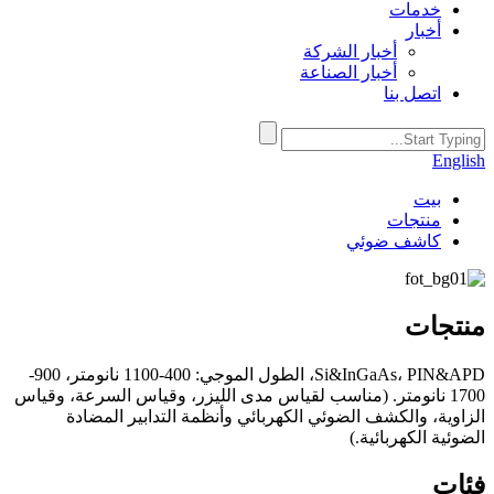
خدمات
أخبار
أخبار الشركة
أخبار الصناعة
اتصل بنا
English
بيت
منتجات
كاشف ضوئي
منتجات
Si&InGaAs، PIN&APD، الطول الموجي: 400-1100 نانومتر، 900-
1700 نانومتر. (مناسب لقياس مدى الليزر، وقياس السرعة، وقياس
الزاوية، والكشف الضوئي الكهربائي وأنظمة التدابير المضادة
الضوئية الكهربائية.)
فئات